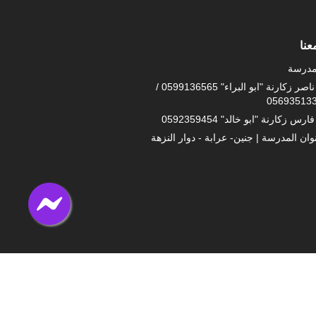
عنا
مدرسة
أ. ناصر زكارنة "ابو البراء" 0599136565 /
05693513
فارس زكارنة "ابو خالد" 0592359454
وان المدرسة | جنين- عرابة - دوار النزهة