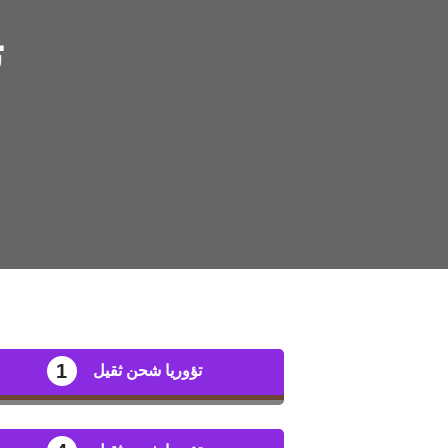
ت
1
تؤوريا شحن ثقيل