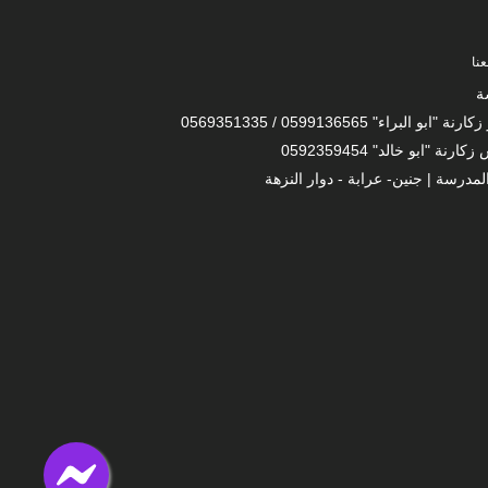
نا
ة
 "ابو البراء" 0599136565 / 0569351335
ارنة "ابو خالد" 0592359454
لمدرسة | جنين- عرابة - دوار النزهة