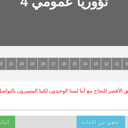
تؤوريا عمومي 4
22
21
20
19
18
17
16
15
14
13
12
11
1
لأقصر للنجاح مع أننا لسنا الوحيدون لكننا المتميزون بالتواصل مع
تحقق من الاجابة
التال