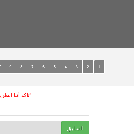
0
9
8
7
6
5
4
3
2
1
"تأكد أننا الطريق ا
السابق