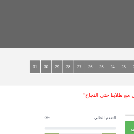
31
30
29
28
27
26
25
24
23
 طلابنا حتى النجاح"
التقدم الحالي:
0%
ي