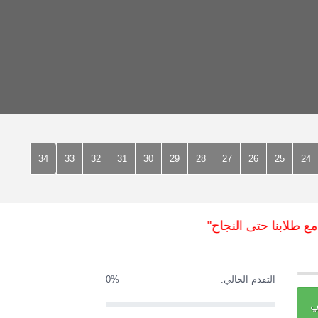
34
33
32
31
30
29
28
27
26
25
24
لابنا حتى النجاح"
التقدم الحالي:
0%
ي