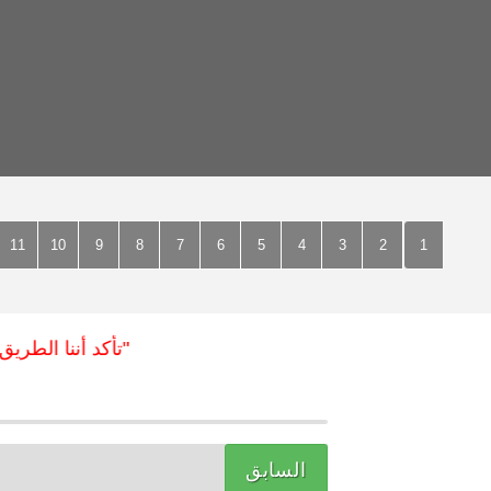
11
10
9
8
7
6
5
4
3
2
1
"تأكد أننا الطريق الأ
السابق