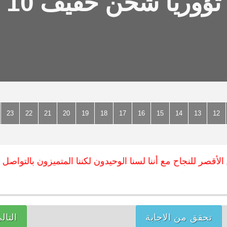
تؤوريا شحن خفيف 10
23
22
21
20
19
18
17
16
15
14
13
12
قصر للنجاح مع أننا لسنا الوحيدون لكننا المتميزون بالتواصل مع ط
تحقق من الاجابة
التال