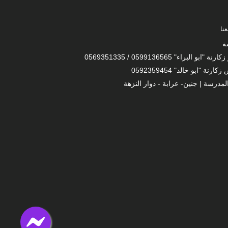
نا
ة
 "ابو البراء" 0599136565 / 0569351335
ارنة "ابو خالد" 0592359454
لمدرسة | جنين- عرابة - دوار النزهة