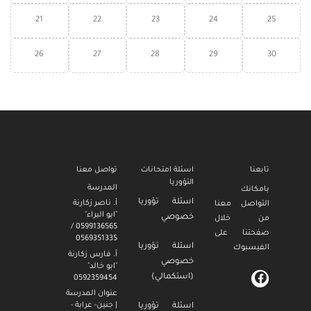
21
22
23
24
25
26
27
28
29
30
تابعنا
اسئلة امتحانات
تواصل معنا
التؤوريا
المدرسة
بامكانك
اسئلة تؤوريا
أ. ناصر زكارنة
التواصل معنا
"ابو البراء"
خصوصي
من خلال
0599136565 /
صفحتنا على
0569351335
اسئلة تؤوريا
الفيسبوك
أ. فارس زكارنة
خصوصي
"ابو خالد"
(استكمالي)
0592359454
عنوان المدرسة
| جنين- عرابة -
اسئلة تؤوريا