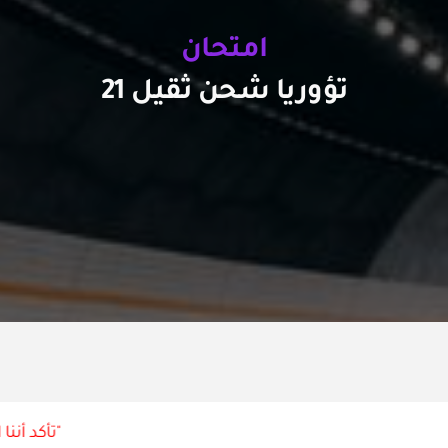
امتحان
تؤوريا شحن ثقيل 21
"تأكد أننا ا