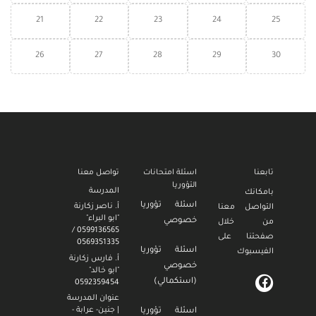
21
22
23
24
25
26
27
28
29
30
تابعنا
اسئلة امتحانات
تواصل معنا
التؤوريا
المدرسة
بامكانك
اسئلة تؤوريا
أ. ناصر زكارنة
التواصل معنا
"ابو البراء"
خصوصي
من خلال
0599136565 /
صفحتنا على
0569351335
اسئلة تؤوريا
الفيسبوك
أ. فارس زكارنة
خصوصي
"ابو خالد"
(استكمالي)
0592359454
عنوان المدرسة
| جنين- عرابة -
اسئلة تؤوريا