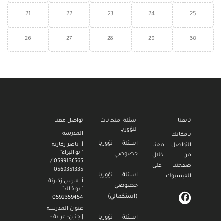
21
22
23
24
25
26
27
28
29
30
تابعنا
اسئلة امتحانات
تواصل معنا
التؤوريا
المدرسة
بامكانك
اسئلة تؤوريا
أ. ناصر زكارنة
التواصل معنا
"ابو البراء"
خصوصي
من خلال
0599136565 /
صفحتنا على
0569351335
اسئلة تؤوريا
الفيسبوك
أ. فارس زكارنة
خصوصي
"ابو خالد"
(استكمالي)
0592359454
عنوان المدرسة
| جنين- عرابة -
اسئلة تؤوريا