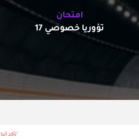
امتحان
تؤوريا خصوصي 17
"تأكد أننا 