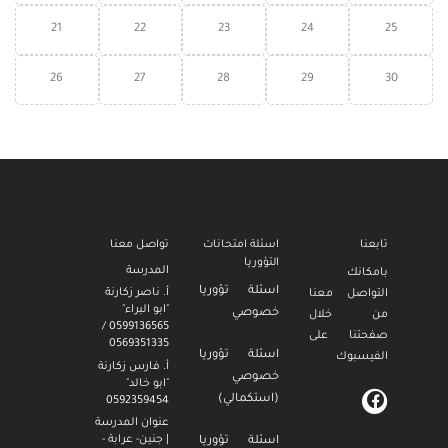
21
22
23
24
25
26
27
28
29
30
تابعنا
اسئلة امتحانات
تواصل معنا
التؤوريا
المدرسة
بامكانك
اسئلة تؤوريا
أ. ناصر زكارنة
التواصل معنا
"ابو البراء"
خصوصي
من خلال
0599136565 /
صفحتنا على
0569351335
اسئلة تؤوريا
الفيسبوك
أ. فارس زكارنة
خصوصي
"ابو خالد"
(استكمالي)
0592359454
عنوان المدرسة
| جنين- عرابة -
اسئلة تؤوريا