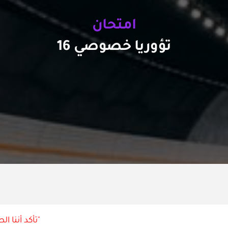
امتحان
تؤوريا خصوصي 16
"تأكد أننا الط