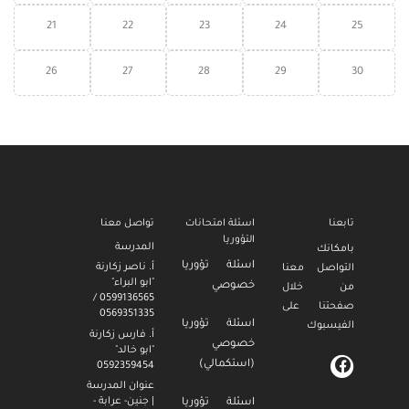
21
22
23
24
25
26
27
28
29
30
تابعنا
اسئلة امتحانات
تواصل معنا
التؤوريا
المدرسة
بامكانك
اسئلة تؤوريا
أ. ناصر زكارنة
التواصل معنا
"ابو البراء"
خصوصي
من خلال
0599136565 /
صفحتنا على
0569351335
اسئلة تؤوريا
الفيسبوك
أ. فارس زكارنة
خصوصي
"ابو خالد"
(استكمالي)
0592359454
عنوان المدرسة
| جنين- عرابة -
اسئلة تؤوريا