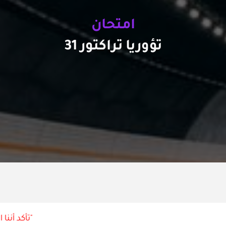
امتحان
تؤوريا تراكتور 31
"تأكد أننا ا