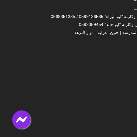
ة
 "ابو البراء" 0599136565 / 0569351335
ارنة "ابو خالد" 0592359454
لمدرسة | جنين- عرابة - دوار النزهة