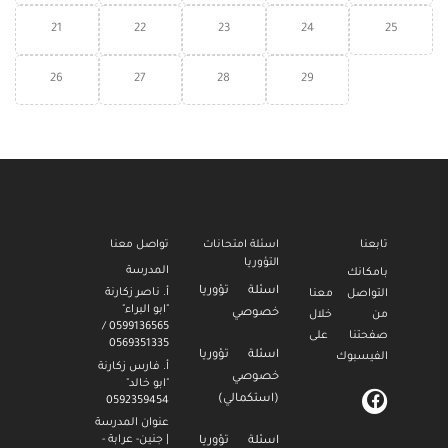
21
22
23
24
25
26
27
28
29
تابعنا
اسئلة امتحانات
تواصل معنا
التؤوريا
المدرسة
بامكانك
اسئلة تؤوريا
أ. ناصر زكارنة
التواصل معنا
"ابو البراء"
خصوصي
من خلال
0599136565 /
صفحتنا على
0569351335
اسئلة تؤوريا
الفيسبوك
أ. فارس زكارنة
خصوصي
"ابو خالد"
(استكمالي)
0592359454
عنوان المدرسة
| جنين- عرابة -
اسئلة تؤوريا