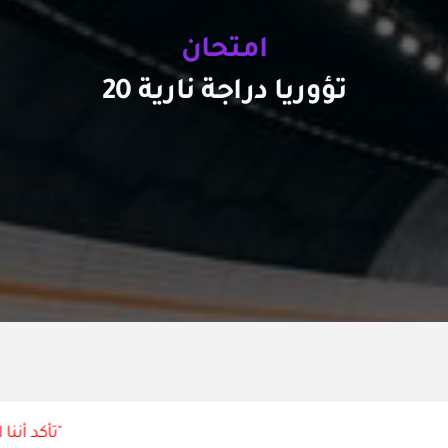
امتحان
تؤوريا دراجة نارية 20
"تأكد أننا ا