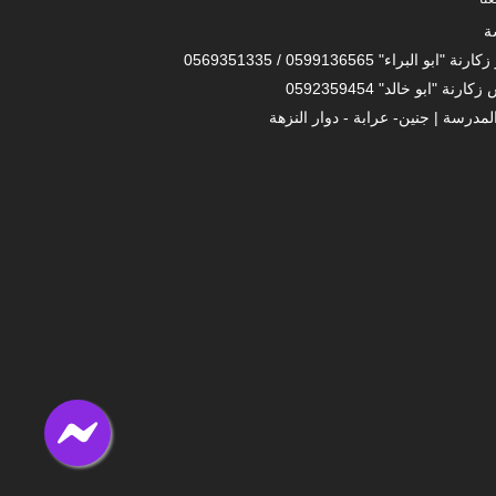
ة
 "ابو البراء" 0599136565 / 0569351335
ارنة "ابو خالد" 0592359454
لمدرسة | جنين- عرابة - دوار النزهة