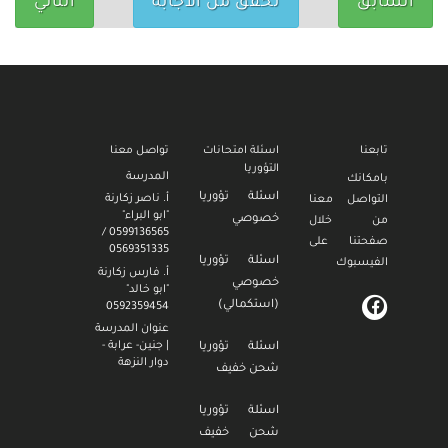
السابق
تحقق من الاجابة
التالي
تابعنا
اسئلة امتحانات
تواصل معنا
التؤوريا
المدرسة
بامكانك
اسئلة تؤوريا
أ. ناصر زكارنة
التواصل معنا
"ابو البراء"
خصوصي
من خلال
0599136565 /
صفحتنا على
0569351335
اسئلة تؤوريا
الفيسبوك
أ. فارس زكارنة
خصوصي
"ابو خالد"
(استكمالي)
0592359454
عنوان المدرسة
| جنين- عرابة -
اسئلة تؤوريا
دوار النزهة
شحن خفيف
اسئلة تؤوريا
شحن خفيف