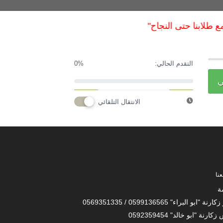
طلابنا حتى النجاح"
التقدم الحالي:
0%
ي
الانتقال التلقائي
نا
ة
 "ابو البراء" 0599136565 / 0569351335
ارنة "ابو خالد" 0592359454