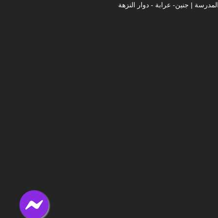
لمدرسة | جنين- عرابة - دوار النزهة