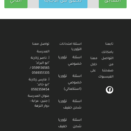
السابق
تحقق من الاجابة
التالي
تابعنا
اسئلة امتحانات
تواصل معنا
التؤوريا
المدرسة
بامكانك
اسئلة تؤوريا
أ. ناصر زكارنة
التواصل معنا
"ابو البراء"
خصوصي
من خلال
0599136565 /
صفحتنا على
0569351335
اسئلة تؤوريا
الفيسبوك
أ. فارس زكارنة
خصوصي
"ابو خالد"
(استكمالي)
0592359454
عنوان المدرسة
| جنين- عرابة -
اسئلة تؤوريا
دوار النزهة
شحن خفيف
اسئلة تؤوريا
شحن خفيف